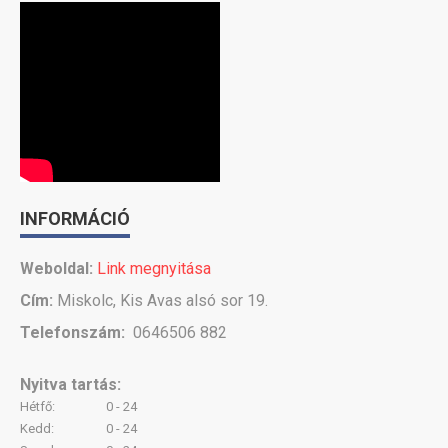
INFORMÁCIÓ
Weboldal:
Link megnyitása
Cím:
Miskolc, Kis Avas alsó sor 19.
Telefonszám:
0646506 882
Nyitva tartás:
Hétfő:
0 - 24
Kedd:
0 - 24