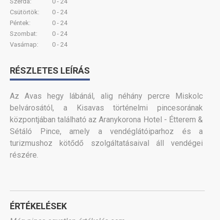
Szerda:
0 - 24
Csütörtök:
0 - 24
Péntek:
0 - 24
Szombat:
0 - 24
Vasárnap:
0 - 24
RÉSZLETES LEÍRÁS
Az Avas hegy lábánál, alig néhány percre Miskolc
belvárosától, a Kisavas történelmi pincesorának
központjában található az Aranykorona Hotel - Étterem &
Sétáló Pince, amely a vendéglátóiparhoz és a
turizmushoz kötődő szolgáltatásaival áll vendégei
részére.
ÉRTÉKELÉSEK