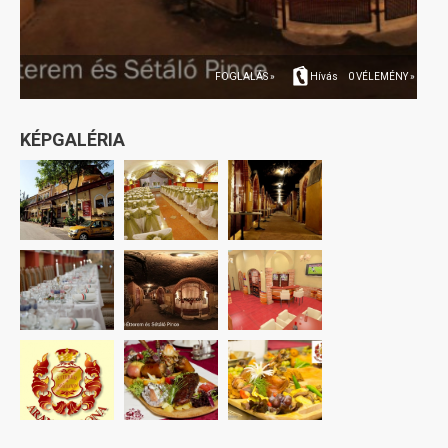
FOGLALÁS »
Hívás
0 VÉLEMÉNY »
KÉPGALÉRIA