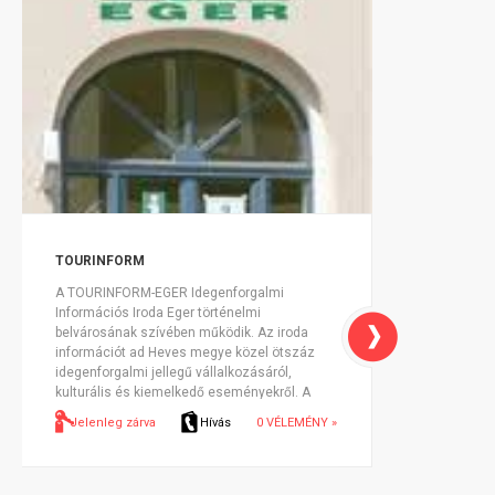
TOURINFORM
A TOURINFORM-EGER Idegenforgalmi
Információs Iroda Eger történelmi
belvárosának szívében működik. Az iroda
információt ad Heves megye közel ötszáz
idegenforgalmi jellegű vállalkozásáról,
kulturális és kiemelkedő eseményekről. A
megye és Eger város speciális és
Jelenleg zárva
Hívás
0 VÉLEMÉNY »
kiemelkedő vonzere...