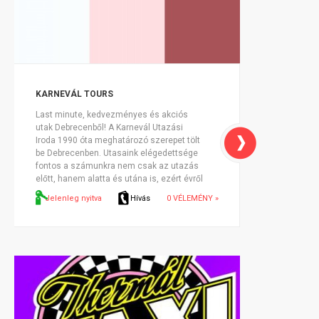
KARNEVÁL TOURS
Last minute, kedvezményes és akciós
utak Debrecenből! A Karnevál Utazási
Iroda 1990 óta meghatározó szerepet tölt
be Debrecenben. Utasaink elégedettsége
fontos a számunkra nem csak az utazás
előtt, hanem alatta és utána is, ezért évről
évre több száz elégedett magyar és
Jelenleg nyitva
Hívás
0 VÉLEMÉNY »
külföl...