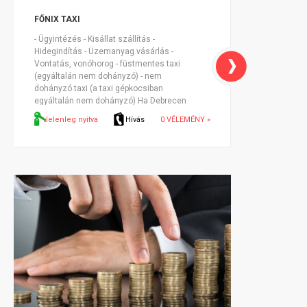
FŐNIX TAXI
- Ügyintézés - Kisállat szállítás -
Hidegindítás - Üzemanyag vásárlás -
Vontatás, vonóhorog - füstmentes taxi
(egyáltalán nem dohányzó) - nem
dohányzó taxi (a taxi gépkocsiban
egyáltalán nem dohányzó) Ha Debrecen
és Taxi, akkor Főnix Taxi!...
Jelenleg nyitva
Hívás
0 VÉLEMÉNY »