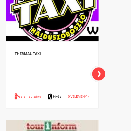
THERMÁL TAXI
Jelenleg zárva
Hívás
0 VÉLEMÉNY »