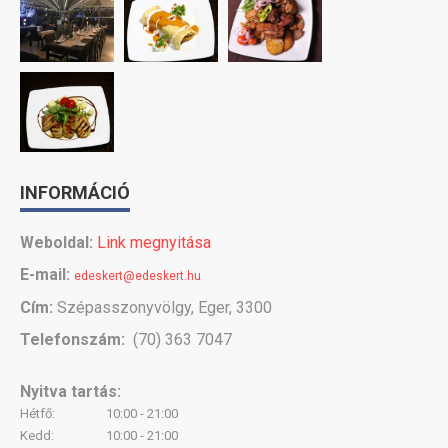
INFORMÁCIÓ
Weboldal:
Link megnyitása
E-mail:
edeskert@edeskert.hu
Cím:
Szépasszonyvölgy, Eger, 3300
Telefonszám:
(70) 363 7047
Nyitva tartás:
Hétfő:
10:00 - 21:00
Kedd:
10:00 - 21:00