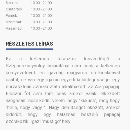
Szerda:
10:00 - 21:00
Csütörtök:
10:00 - 21:00
Péntek:
10:00 - 21:00
Szombat:
10:00 - 21:00
Vasárnap:
10:00 - 21:00
RÉSZLETES LEÍRÁS
Ez a kellemes teraszos kisvendéglő a
Szépasszonyvölgy bejáratánál nem csak a kellemes
környezetével, és gazdag magyaros ételkínálatával
csábít, de van egy igazán egyedi különlegessége, egy
borzasztóan szórakoztató alkalmazott: az Ara papagáj.
Először fel sem tűnt, csak amikor valaki elkezdett
hangosan incselkedni velem, hogy "kukucs", meg hogy
"hello, hogy vagy...". Nagy derültséget okozott, amikor
kiderült, hogy egy hatalmas beszélő papagáj
szórakozik. Igazi "must go" hely.