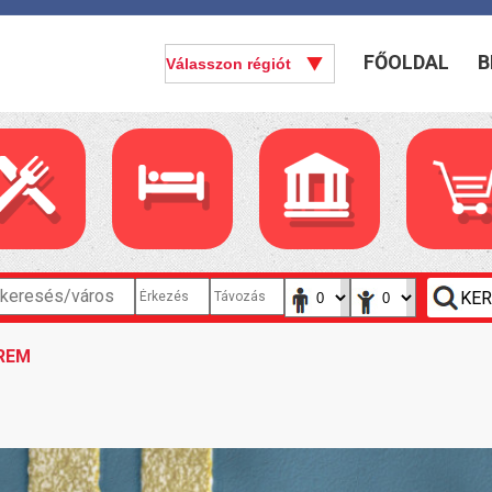
FŐOLDAL
B
REM