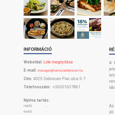
INFORMÁCIÓ
RÉ
Weboldal:
Link megnyitása
A 
jel
E-mail:
manager@hamszadebrecen.hu
let
Cím:
4025 Debrecen Piac utca 5-7
re
Telefonszám:
+36301637861
láb
Nyitva tartás:
Az 
Hétfő:
-
Kedd:
-
áll