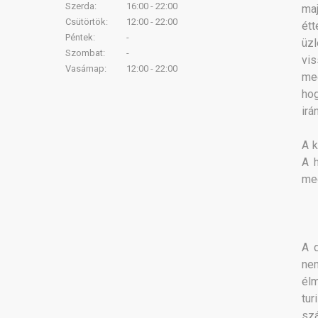
Szerda:
16:00 - 22:00
maj
Csütörtök:
12:00 - 22:00
ét
Péntek:
-
üzl
Szombat:
-
vis
Vasárnap:
12:00 - 22:00
meg
hog
irá
A k
A 
meg
A d
nem
élm
tu
sz