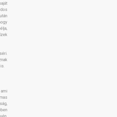
aját
rdos
után
hogy
lja,
ízek
éri.
znak
is.
 ami
lmas
ság,
ében
vén,