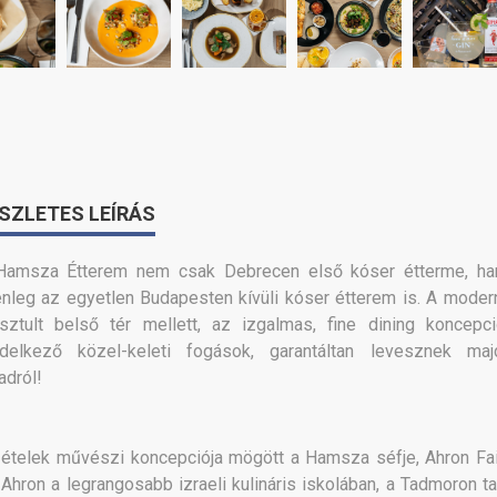
SZLETES LEÍRÁS
Hamsza Étterem nem csak Debrecen első kóser étterme, h
enleg az egyetlen Budapesten kívüli kóser étterem is. A moder
isztult belső tér mellett, az izgalmas, fine dining koncepci
ndelkező közel-keleti fogások, garantáltan levesznek ma
adról!
ételek művészi koncepciója mögött a Hamsza séfje, Ahron Fa
. Ahron a legrangosabb izraeli kulináris iskolában, a Tadmoron ta