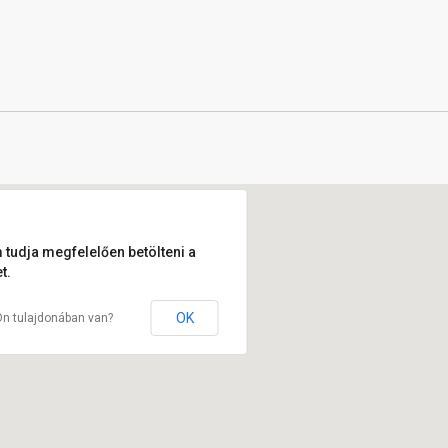
 tudja megfelelően betölteni a
t.
OK
Ön tulajdonában van?