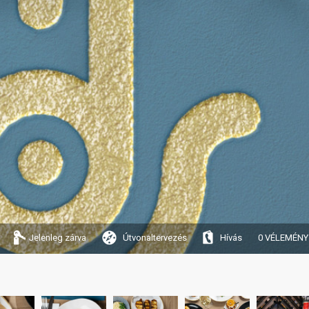
Jelenleg zárva
Útvonaltervezés
Hívás
0 VÉLEMÉNY