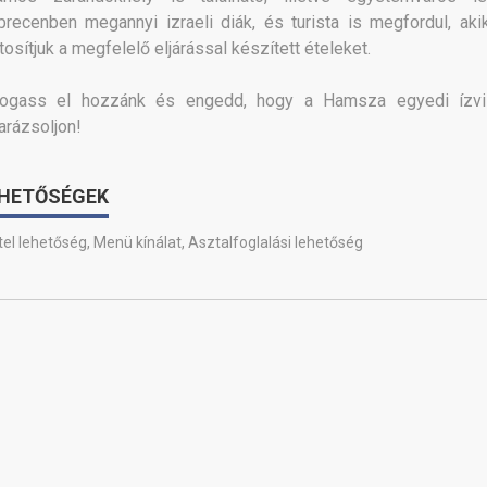
recenben megannyi izraeli diák, és turista is megfordul, aki
tosítjuk a megfelelő eljárással készített ételeket.
togass el hozzánk és engedd, hogy a Hamsza egyedi ízvi
arázsoljon!
HETŐSÉGEK
itel lehetőség
,
Menü kínálat
,
Asztalfoglalási lehetőség