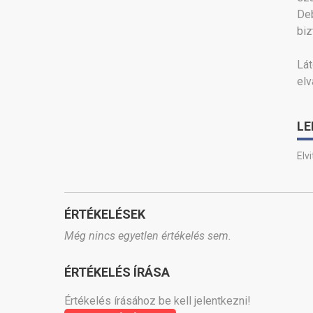
Deb
biz
Lá
elv
LE
Elv
ÉRTÉKELÉSEK
Még nincs egyetlen értékelés sem.
ÉRTÉKELÉS ÍRÁSA
Értékelés írásához be kell jelentkezni!