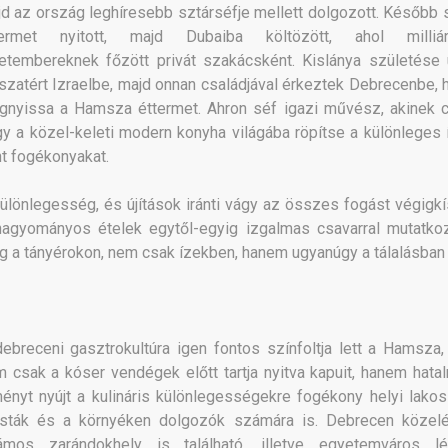
d az ország leghíresebb sztárséfje mellett dolgozott. Később s
termet nyitott, majd Dubaiba költözött, ahol milliá
etembereknek főzött privát szakácsként. Kislánya születése 
szatért Izraelbe, majd onnan családjával érkeztek Debrecenbe, 
nyissa a Hamsza éttermet. Ahron séf igazi művész, akinek cé
y a közel-keleti modern konyha világába röpítse a különleges 
nt fogékonyakat.
ülönlegesség, és újítások iránti vágy az összes fogást végigkís
hagyományos ételek egytől-egyig izgalmas csavarral mutatko
 a tányérokon, nem csak ízekben, hanem ugyanúgy a tálalásban 
ebreceni gasztrokultúra igen fontos színfoltja lett a Hamsza,
 csak a kóser vendégek előtt tartja nyitva kapuit, hanem hata
ényt nyújt a kulináris különlegességekre fogékony helyi lakos
risták és a környéken dolgozók számára is. Debrecen közel
ámos zarándokhely is található, illetve egyetemváros lé