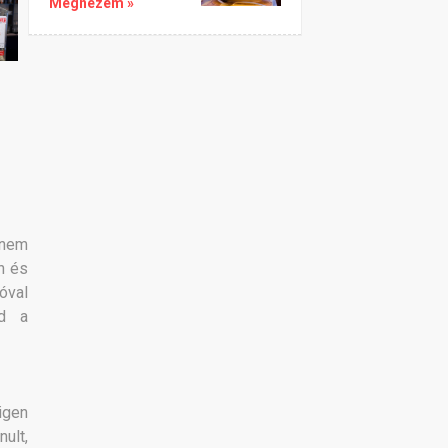
Megnézem »
anem
n és
óval
jd a
igen
nult,