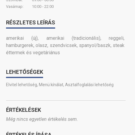
Vasárnap:
10:00 - 22:00
RÉSZLETES LEÍRÁS
amerikai (új), amerikai (tradicionális), reggeli,
hamburgerek, olasz, szendvicsek, spanyol/baszk, steak
éttermek és vegetáriánus
LEHETŐSÉGEK
Elvitel lehetőség
,
Menü kínálat
,
Asztalfoglalási lehetőség
ÉRTÉKELÉSEK
Még nincs egyetlen értékelés sem.
ÉRTÉKELÉS ÍRÁSA