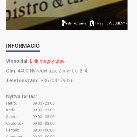
Jelenleg zárva
Hívás
0 VÉLEMÉNY »
INFORMÁCIÓ
Weboldal:
Link megnyitása
Cím:
4400 Nyíregyháza, Zrínyi I. u. 2-4.
Telefonszám:
+36704179026
Nyitva tartás:
Hétfő:
09:00 - 23:00
Kedd:
09:00 - 23:00
Szerda:
09:00 - 23:00
Csütörtök:
09:00 - 23:00
Péntek:
09:00 - 00:00
Szombat:
09:00 - 00:00