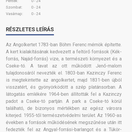
Péntek:
0 - 24
Szombat:
0 - 24
Vasárnap:
0 - 24
RÉSZLETES LEÍRÁS
Az Angolkertet 1783-ban Böhm Ferenc mérnök építette.
A kert kialakításának kedvezett a feltörő források (Kék-
forrás, Najád-forrás) vize, a természeti környezet és a
Cseke-tó. A tavat az ott működött Jenő-malom
tulajdonosáról nevezték el. 1803-ban Kazinczy Ferenc
is megtekintette az angolkertet, majd 1831-ben újból
visszatért, és gyönyörködött a szép platánsorban. A
látogatás emlékére 1964-ben állították fel a Kazinczy
padot a Cseke-tó partján. A park a Cseke-tó körül
található, de bizonyos mértékben az egész városra
kiterjed. 1955-től természetvédelmi terület. Az 1960-as
években a források működésének megszűnése után itt
fedezték fel az Angyal-forrási-barlangot és a Tükör-