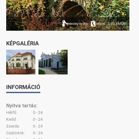
Jelenleg nyitva
Hívás
0 VÉLEMÉNY »
KÉPGALÉRIA
INFORMÁCIÓ
Nyitva tartás:
Hétfő:
0 - 24
Kedd:
0 - 24
Szerda:
0 - 24
Csütörtök:
0 - 24