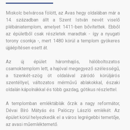
Miskolc belvárosa fölött, az Avas hegy oldalában már a
14. században állt a Szent István nevét viselő
plébániatemplom, amelyet 1411-ben bővítettek. Ebből
az épületből csak részletek maradtak - így a nyugati
torony csonkja -, mert 1480 körül a templom gyökeres
újjáépítésen esett át.
Az új épület háromhajós, hálóboltozatos
csarnoktemplom lett, a hajóval megegyező szélességű,
a tizenkét-szög öt oldalával záródó körüljárós
szentéllyel, változatos mérművű ablakokkal, északi
oldalán kápolnákkal és több gazdag, gótikus részlettel.
A templomban emléktáblák őrzik a nagy reformátor,
Dévai Bíró Mátyás és Palóczy László emlékét. Az
épület körül helyezkedik el a város legrégebbi temetője,
az avasi műemléktemető.