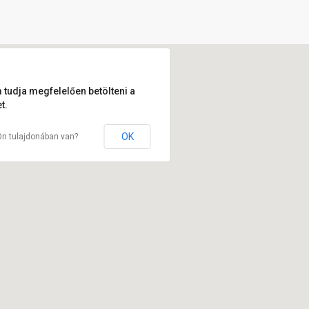
 tudja megfelelően betölteni a
t.
OK
Ön tulajdonában van?