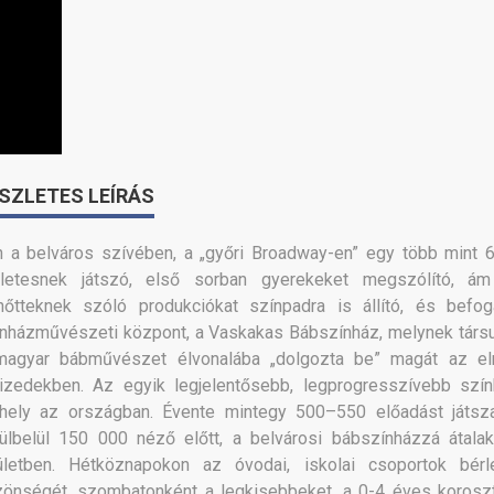
SZLETES LEÍRÁS
 a belváros szívében, a „győri Broadway-en” egy több mint 
rletesnek játszó, első sorban gyerekeket megszólító, á
nőtteknek szóló produkciókat színpadra is állító, és befog
nházművészeti központ, a Vaskakas Bábszínház, melynek társu
magyar bábművészet élvonalába „dolgozta be” magát az el
izedekben. Az egyik legjelentősebb, legprogresszívebb szín
hely az országban. Évente mintegy 500–550 előadást játsz
ülbelül 150 000 néző előtt, a belvárosi bábszínházzá átalakí
ületben. Hétköznapokon az óvodai, iskolai csoportok bérl
önségét, szombatonként a legkisebbeket, a 0-4 éves koroszt