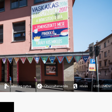
Jelenleg nyitva
Útvonaltervezés
Hívás
0 VÉLEMÉNY