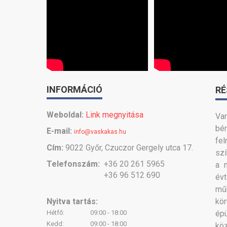
INFORMÁCIÓ
RÉ
Weboldal:
Link megnyitása
Van
bé
E-mail:
info@vaskakas.hu
fel
Cím:
9022 Győr, Czuczor Gergely utca 17.
szí
Telefonszám:
+36 20 261 5965
a 
+36 96 512 690
évt
mű
Nyitva tartás:
kör
Hétfő:
09:00 - 18:00
ép
Kedd:
09:00 - 18:00
köz