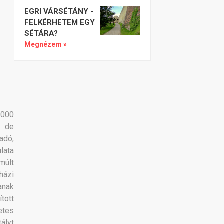
EGRI VÁRSÉTÁNY -
FELKÉRHETEM EGY
SÉTÁRA?
Megnézem »
6000
m de
adó,
lata
múlt
házi
anak
tott
etes
ályt