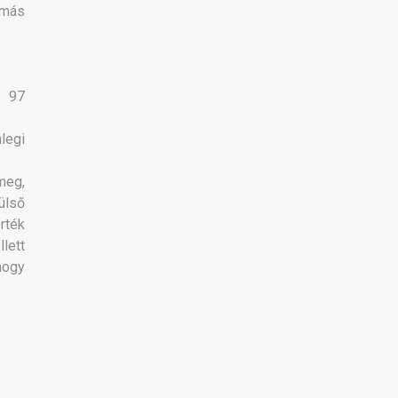
ymás
z 97
legi
meg,
ülső
rték
lett
hogy