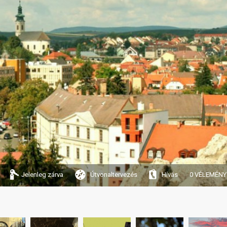
Jelenleg zárva
Útvonaltervezés
Hívás
0 VÉLEMÉNY