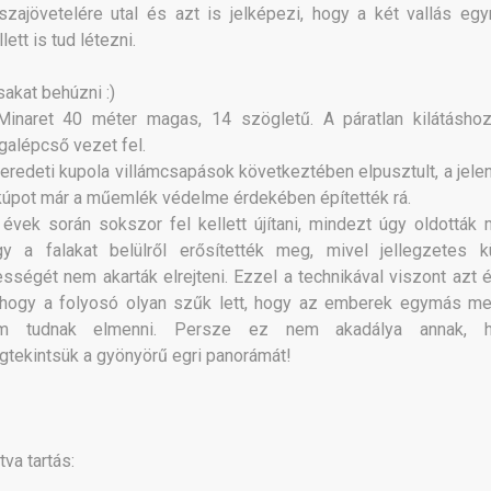
szajövetelére utal és azt is jelképezi, hogy a két vallás eg
lett is tud létezni.
akat behúzni :)
Minaret 40 méter magas, 14 szögletű. A páratlan kilátásho
galépcső vezet fel.
eredeti kupola villámcsapások következtében elpusztult, a jelen
úpot már a műemlék védelme érdekében építették rá.
évek során sokszor fel kellett újítani, mindezt úgy oldották 
gy a falakat belülről erősítették meg, mivel jellegzetes k
sségét nem akarták elrejteni. Ezzel a technikával viszont azt é
 hogy a folyosó olyan szűk lett, hogy az emberek egymás mel
m tudnak elmenni. Persze ez nem akadálya annak, 
tekintsük a gyönyörű egri panorámát!
tva tartás: