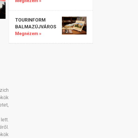
Megnézem »
TOURINFORM
BALMAZÚJVÁROS
Megnézem »
zich
ökök
tet,
ett.
ről.
ökök