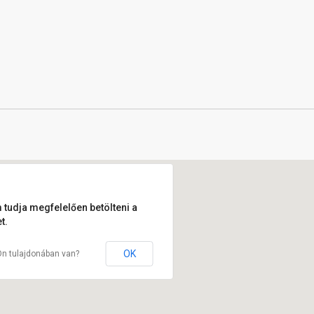
 tudja megfelelően betölteni a
t.
OK
Ön tulajdonában van?