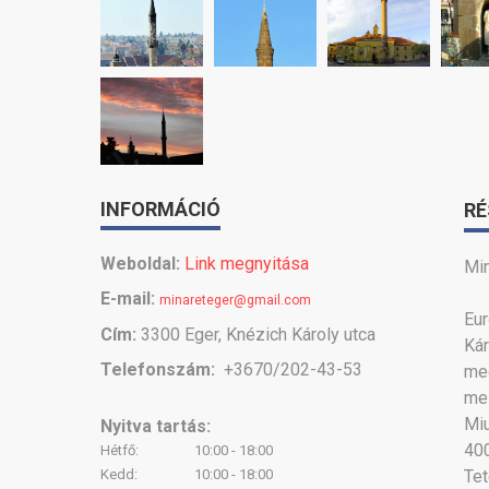
INFORMÁCIÓ
RÉ
Weboldal:
Link megnyitása
Min
E-mail:
minareteger@gmail.com
Eur
Cím:
3300 Eger, Knézich Károly utca
Ká
Telefonszám:
+3670/202-43-53
meg
mel
Miu
Nyitva tartás:
400
Hétfő:
10:00 - 18:00
Kedd:
10:00 - 18:00
Te