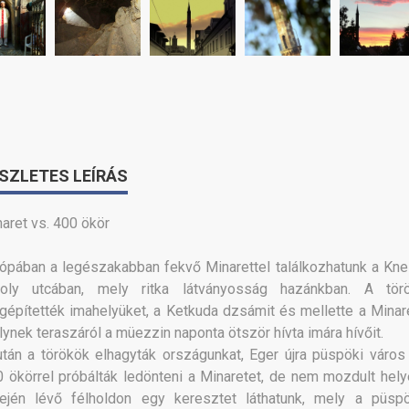
SZLETES LEÍRÁS
aret vs. 400 ökör
ópában a legészakabban fekvő Minarettel találkozhatunk a Kne
roly utcában, mely ritka látványosság hazánkban. A tör
építették imahelyüket, a Ketkuda dzsámit és mellette a Minare
ynek teraszáról a müezzin naponta ötször hívta imára hívőit.
tán a törökök elhagyták országunkat, Eger újra püspöki város l
 ökörrel próbálták ledönteni a Minaretet, de nem mozdult helyé
tején lévő félholdon egy keresztet láthatunk, mely a püsp