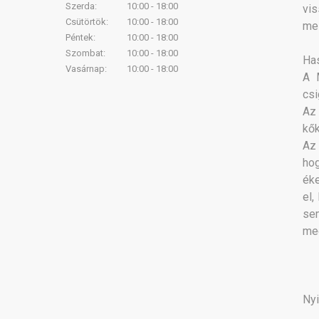
Szerda:
10:00 - 18:00
vis
Csütörtök:
10:00 - 18:00
mel
Péntek:
10:00 - 18:00
Szombat:
10:00 - 18:00
Has
Vasárnap:
10:00 - 18:00
A 
csi
Az 
kők
Az 
ho
éke
el,
se
meg
Nyi