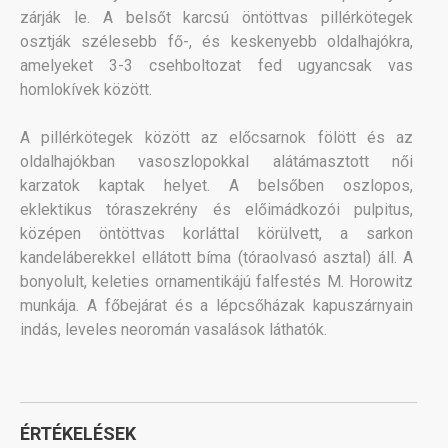
zárják le. A belsőt karcsú öntöttvas pillérkötegek
osztják szélesebb fő-, és keskenyebb oldalhajókra,
amelyeket 3-3 csehboltozat fed ugyancsak vas
homlokívek között.
A pillérkötegek között az előcsarnok fölött és az
oldalhajókban vasoszlopokkal alátámasztott női
karzatok kaptak helyet. A belsőben oszlopos,
eklektikus tóraszekrény és előimádkozói pulpitus,
középen öntöttvas korláttal körülvett, a sarkon
kandeláberekkel ellátott bíma (tóraolvasó asztal) áll. A
bonyolult, keleties ornamentikájú falfestés M. Horowitz
munkája. A főbejárat és a lépcsőházak kapuszárnyain
indás, leveles neoromán vasalások láthatók.
ÉRTÉKELÉSEK