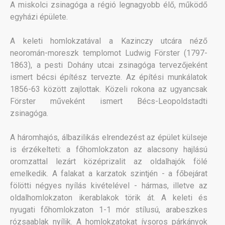
A miskolci zsinagóga a régió legnagyobb élő, működő
egyházi épülete.
A keleti homlokzatával a Kazinczy utcára néző
neoromán-moreszk templomot Ludwig Förster (1797-
1863), a pesti Dohány utcai zsinagóga tervezőjeként
ismert bécsi építész tervezte. Az építési munkálatok
1856-63 között zajlottak. Közeli rokona az ugyancsak
Förster műveként ismert Bécs-Leopoldstadti
zsinagóga.
A háromhajós, álbazilikás elrendezést az épület külseje
is érzékelteti: a főhomlokzaton az alacsony hajlású
oromzattal lezárt középrizalit az oldalhajók fölé
emelkedik. A falakat a karzatok szintjén - a főbejárat
fölötti négyes nyílás kivételével - hármas, illetve az
oldalhomlokzaton ikerablakok törik át. A keleti és
nyugati főhomlokzaton 1-1 mór stílusú, arabeszkes
rózsaablak nyílik. A homlokzatokat ívsoros párkányok