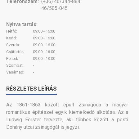
Telefonszám:
(+36) 46/344-884
46/505-045
Nyitva tartás:
Hétfő:
09:00 - 16:00
Kedd:
09:00 - 16:00
Szerda:
09:00 - 16:00
Csütörtök:
09:00 - 16:00
Péntek:
09:00 - 13:00
Szombat:
-
Vasárnap:
-
RÉSZLETES LEÍRÁS
Az 1861-1863 között épült zsinagóga a magyar
romantikus építészet egyik kiemelkedő alkotása. Az a
Ludwig Förster tervezte, aki többek között a pesti
Dohány utcai zsinagógát is jegyzi.