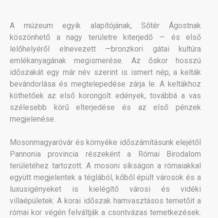
A múzeum egyik alapítójának, Sőtér Ágostnak
köszönhető a nagy területre kiterjedő — és első
lelőhelyéről elnevezett —bronzkori gátai kultúra
emlékanyagának megismerése. Az őskor hosszú
időszakát egy már név szerint is ismert nép, a kelták
bevándorlása és megtelepedése zárja le. A keltákhoz
köthetőek az első korongolt edények, továbbá a vas
szélesebb körű elterjedése és az első pénzek
megjelenése.
Mosonmagyaróvár és környéke időszámításunk elejétől
Pannonia provincia részeként a Római Birodalom
területéhez tartozott. A mosoni síkságon a rómaiakkal
együtt megjelentek a téglából, kőből épült városok és a
luxusigényeket is kielégítő városi és vidéki
villaépületek. A korai időszak hamvasztásos temetőit a
római kor végén felváltják a csontvázas temetkezések.