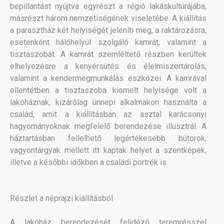
bepillantást nyújtva egyrészt a régió lakáskultúrájába,
másrészt három nemzetiségének viseletébe. A kiállítás
a parasztház két helyiségét jeleníti meg, a raktározásra,
esetenként hálóhelyül szolgáló kamrát, valamint a
tisztaszobát. A kamrát szemléltető részben kerültek
elhelyezésre a kenyérsütés és élelmiszertárolás,
valamint a kendermegmunkálás eszközei. A kamrával
ellentétben a tisztaszoba kiemelt helyisége volt a
lakóháznak, kizárólag ünnepi alkalmakon használta a
család, amit a kiállításban az asztal karácsonyi
hagyományoknak megfelelő berendezése illusztrál. A
háztartásban fellelhető legértékesebb bútorok,
vagyontárgyak mellett itt kaptak helyet a szentképek,
illetve a későbbi időkben a családi portrék is.
Részlet a néprajzi kiállításból
A lakóház berendezését felidéző teremrésszel