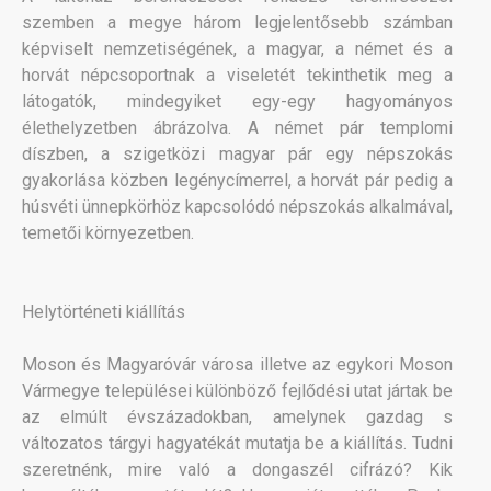
szemben a megye három legjelentősebb számban
képviselt nemzetiségének, a magyar, a német és a
horvát népcsoportnak a viseletét tekinthetik meg a
látogatók, mindegyiket egy-egy hagyományos
élethelyzetben ábrázolva. A német pár templomi
díszben, a szigetközi magyar pár egy népszokás
gyakorlása közben legénycímerrel, a horvát pár pedig a
húsvéti ünnepkörhöz kapcsolódó népszokás alkalmával,
temetői környezetben.
Helytörténeti kiállítás
Moson és Magyaróvár városa illetve az egykori Moson
Vármegye települései különböző fejlődési utat jártak be
az elmúlt évszázadokban, amelynek gazdag s
változatos tárgyi hagyatékát mutatja be a kiállítás. Tudni
szeretnénk, mire való a dongaszél cifrázó? Kik