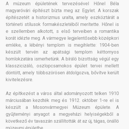
A múzeum épületének tervezésével Hőnel Béla
magyaróvári építészt bízta meg az Egylet. A korszak
építészetét a historizmus uralta, amely eszköztárát a
történeti stílusok formakészletéből merítette. Hőnel is
e szellemben alkotott, s első terveiben a romantika
korát idézte meg. A vármegye legjelentősebb középkori
emléke, a lébényi templom is megihlette: 1904-ben
készült tervén az apátsági templom kéttornyos
homlokzatára ismerhetünk. A bíráló bizottság végül egy
klasszicizáló, oszlopcsarnokos épület tervei mellett
döntött, amely többszörösen átdolgozva, bővítve került
kivitelezésre.
Az építkezést a város által adományozott telken 1910
márciusában kezdték meg és 1912. október 1-re el is
készült a Mosonvármegyei Múzeum épülete. A
gyűjteményi anyagot a megyeházi helyiségekből a
következő év tavaszán szállították át az új, tágas, önálló
múzeumi épületbe.