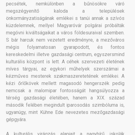
pecsétek, nemkülönben a bűnösökre váró
megszégyenítő kaloda a települések
önkormányzatiságának emlékei s tanúi annak a szívós
küzdelemnek, mellyel Magyaróvár polgárai próbálták
megóvni kiváltságaikat a város földesuraival szemben.
S bár harcuk nem vezetett eredményre, a mezőváros
mégis folyamatosan gyarapodott, és fontos
kereskedelmi illetve gazdasági centrum, egyszersmind
kulturális központ is lett. A céhek szervezeti életének
míves tárgyai, az egykori műhelyek szerszámai a
kézműves mesterek szakmaszeretetének emlékei. A
kézi őrlőkövek mellett magasodó hengerszék pedig
nemcsak a malomipar fontosságát hangsúlyozza a
térség gazdasági életében, hanem a XIX. század
második felében megindult iparosodás szimbóluma is,
ugyanúgy, mint Kühne Ede nevezetes mezőgazdasági
gépgyára.
A kulturális virágzás alapjait a nagyhírű iskolák