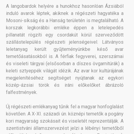
A langobardok helyére a hunokhoz hasonlóan Ázsiából
induló avarok léptek, akiknek a régészeti hagyatéka a
Mosoni-síkság és a Hanság területén is megtalálható. A
korszak legkorábbi emléke éppen a letelepedés
pillanatát rögzíti egy csordakút körül szerveződött
szállástelepülés régészeti jelenségeivel. Látványos
leletanyag került gyűjteményünkbe késő avar
temetőásatásokból is. A férfiak fegyverei, szerszámai
és viseleti tárgyai (elsősorban a díszes övgarnitúrák) a
keleti sztyeppék világát idézik. Az avar kor kultúrájának
megjelenítéséhez segítséget nyújtanak az egykori
közép-ázsiai török és iráni előkelőket ábrázoló
falfestmények.
Új régészeti emlékanyag tűnik fel a magyar honfoglalást
követően. A X-XI. századi ún. köznépi temetők a pogány
kori magyarság szokásait és viseletét reprezentálják. A
szentistváni államszervezést jelzi a lébényi temetőből