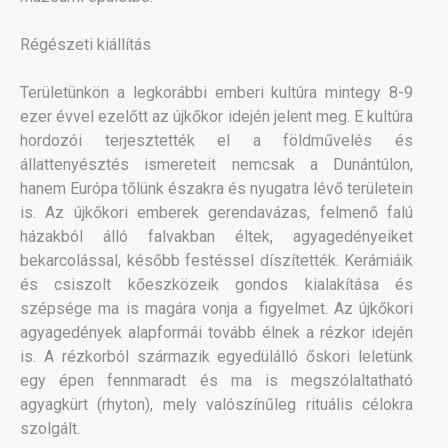
Régészeti kiállítás
Területünkön a legkorábbi emberi kultúra mintegy 8-9
ezer évvel ezelőtt az újkőkor idején jelent meg. E kultúra
hordozói terjesztették el a földművelés és
állattenyésztés ismereteit nemcsak a Dunántúlon,
hanem Európa tőlünk északra és nyugatra lévő területein
is. Az újkőkori emberek gerendavázas, felmenő falú
házakból álló falvakban éltek, agyagedényeiket
bekarcolással, később festéssel díszítették. Kerámiáik
és csiszolt kőeszközeik gondos kialakítása és
szépsége ma is magára vonja a figyelmet. Az újkőkori
agyagedények alapformái tovább élnek a rézkor idején
is. A rézkorból származik egyedülálló őskori leletünk
egy épen fennmaradt és ma is megszólaltatható
agyagkürt (rhyton), mely valószínűleg rituális célokra
szolgált.