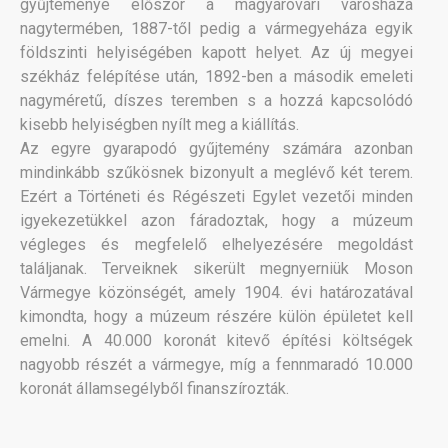
gyűjteménye először a magyaróvári városháza
nagytermében, 1887-től pedig a vármegyeháza egyik
földszinti helyiségében kapott helyet. Az új megyei
székház felépítése után, 1892-ben a második emeleti
nagyméretű, díszes teremben s a hozzá kapcsolódó
kisebb helyiségben nyílt meg a kiállítás.
Az egyre gyarapodó gyűjtemény számára azonban
mindinkább szűkösnek bizonyult a meglévő két terem.
Ezért a Történeti és Régészeti Egylet vezetői minden
igyekezetükkel azon fáradoztak, hogy a múzeum
végleges és megfelelő elhelyezésére megoldást
találjanak. Terveiknek sikerült megnyerniük Moson
Vármegye közönségét, amely 1904. évi határozatával
kimondta, hogy a múzeum részére külön épületet kell
emelni. A 40.000 koronát kitevő építési költségek
nagyobb részét a vármegye, míg a fennmaradó 10.000
koronát államsegélyből finanszírozták.