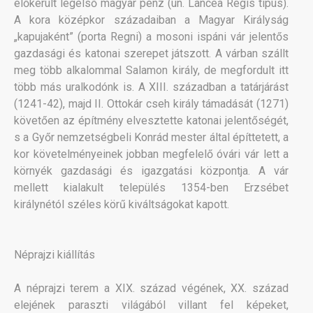
előkerült legelső magyar pénz (ún. Lancea Regis típus).
A kora középkor századaiban a Magyar Királyság
„kapujaként” (porta Regni) a mosoni ispáni vár jelentős
gazdasági és katonai szerepet játszott. A várban szállt
meg több alkalommal Salamon király, de megfordult itt
több más uralkodónk is. A XIII. században a tatárjárást
(1241-42), majd II. Ottokár cseh király támadását (1271)
követően az építmény elvesztette katonai jelentőségét,
s a Győr nemzetségbeli Konrád mester által építtetett, a
kor követelményeinek jobban megfelelő óvári vár lett a
környék gazdasági és igazgatási központja. A vár
mellett kialakult település 1354-ben Erzsébet
királynétól széles körű kiváltságokat kapott.
Néprajzi kiállítás
A néprajzi terem a XIX. század végének, XX. század
elejének paraszti világából villant fel képeket,