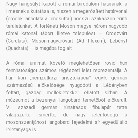
Nagy hangsúlyt kapott a római birodalom határának, a
limesnek a kutatása is, hiszen a megerősített határvonal
(erődök láncolata a limesúttal) hosszú szakaszon érinti
területünket. A történeti Moson megye három nagyobb
római katonai tábort illetve települést — Oroszvárt
(Gerulata), Mosonmagyaróvárt (Ad Flexum), Lébényt
(Quadrata) — is magába foglalt.
A római uralmat követő meglehetősen rövid hun
fennhatóságot számos régészeti lelet reprezentálja. A
hun kori „nemzetközi arisztokrácia” egyik germán
származású előkelősége nyugodott a Lébényben
feltárt, gazdag mellékletekkel ellátott sírban. A
múzeumot a bezenyei langobard temetőből előkerült,
VI. századi germán rúnaírásos fibulapár tette
világszerte ismertté, de nagy jelentőségű a
mosonszentjánosi langobard fejedelmi sír egyedülálló
leletanyaga is.