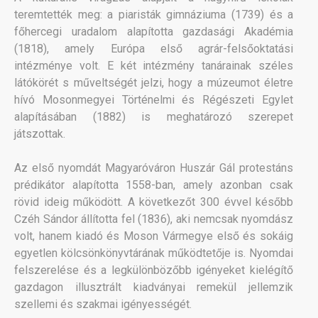
teremtették meg: a piaristák gimnáziuma (1739) és a
főhercegi uradalom alapította gazdasági Akadémia
(1818), amely Európa első agrár-felsőoktatási
intézménye volt. E két intézmény tanárainak széles
látókörét s műveltségét jelzi, hogy a múzeumot életre
hívó Mosonmegyei Történelmi és Régészeti Egylet
alapításában (1882) is meghatározó szerepet
játszottak.
Az első nyomdát Magyaróváron Huszár Gál protestáns
prédikátor alapította 1558-ban, amely azonban csak
rövid ideig működött. A következőt 300 évvel később
Czéh Sándor állította fel (1836), aki nemcsak nyomdász
volt, hanem kiadó és Moson Vármegye első és sokáig
egyetlen kölcsönkönyvtárának működtetője is. Nyomdai
felszerelése és a legkülönbözőbb igényeket kielégítő
gazdagon illusztrált kiadványai remekül jellemzik
szellemi és szakmai igényességét.