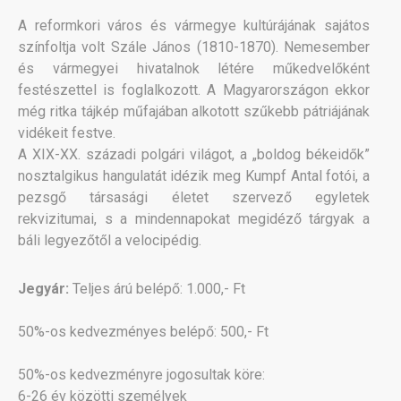
A reformkori város és vármegye kultúrájának sajátos
színfoltja volt Szále János (1810-1870). Nemesember
és vármegyei hivatalnok létére műkedvelőként
festészettel is foglalkozott. A Magyarországon ekkor
még ritka tájkép műfajában alkotott szűkebb pátriájának
vidékeit festve.
A XIX-XX. századi polgári világot, a „boldog békeidők”
nosztalgikus hangulatát idézik meg Kumpf Antal fotói, a
pezsgő társasági életet szervező egyletek
rekvizitumai, s a mindennapokat megidéző tárgyak a
báli legyezőtől a velocipédig.
Jegyár:
Teljes árú belépő: 1.000,- Ft
50%-os kedvezményes belépő: 500,- Ft
50%-os kedvezményre jogosultak köre:
6-26 év közötti személyek