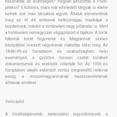
használták az avatótaglót? Hogyan játszották a Poch-
játékot? E különös, mára már elfeledett tárgyak is életre
kelnek sok más társukkal együtt. Általuk elevenednek
meg az itt élt emberek hétköznapjai, munkájuk s
küzdelmeik, miként a történelem nagy pillanatai is. Mert
a történelem nemegyszer végigsöpört e tájékon. A török
háborúk korát fegyverek és Magyaróvár széles
bástyákkal övezett végvárának makettje idézi meg. Az
1848/49-es forradalom és szabadságharc helyi
eseményeit, a győztes mosoni csatát korabeli
dokumentumok és ereklyék villantják fel. Az 1956-os
forradalom idején eldördült sortűz megrendítő relikviái
pedig a mosonmagyaróváriak hazaszeretetének
állítanak emléket.
Velocipéd
A kiváltságlevelek, tanácsülési jegyzőkönyvek s