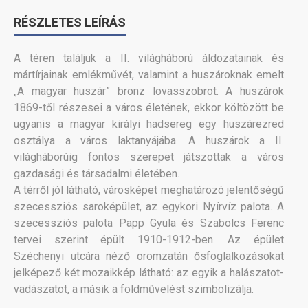
RÉSZLETES LEÍRÁS
A téren találjuk a II. világháború áldozatainak és
mártírjainak emlékművét, valamint a huszároknak emelt
„A magyar huszár” bronz lovasszobrot. A huszárok
1869-től részesei a város életének, ekkor költözött be
ugyanis a magyar királyi hadsereg egy huszárezred
osztálya a város laktanyájába. A huszárok a II.
világháborúig fontos szerepet játszottak a város
gazdasági és társadalmi életében.
A térről jól látható, városképet meghatározó jelentőségű
szecessziós saroképület, az egykori Nyírvíz palota. A
szecessziós palota Papp Gyula és Szabolcs Ferenc
tervei szerint épült 1910-1912-ben. Az épület
Széchenyi utcára néző oromzatán ősfoglalkozásokat
jelképező két mozaikkép látható: az egyik a halászatot-
vadászatot, a másik a földművelést szimbolizálja.