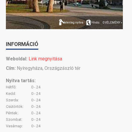
Jelenleg nyitva
Hívás
0 VÉLEMÉNY »
INFORMÁCIÓ
Weboldal:
Link megnyitása
Cím:
Nyíregyháza, Országzászló tér
Nyitva tartás:
Hétfő:
0 - 24
Kedd:
0 - 24
Szerda:
0 - 24
Csütörtök:
0 - 24
Péntek:
0 - 24
Szombat:
0 - 24
Vasárnap:
0 - 24