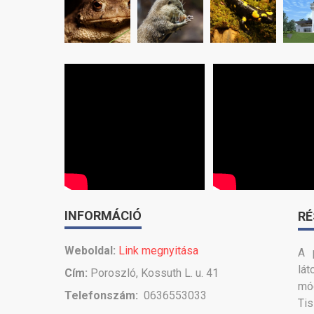
INFORMÁCIÓ
RÉ
Weboldal:
Link megnyitása
A 
lát
Cím:
Poroszló, Kossuth L. u. 41
mód
Telefonszám:
0636553033
Ti