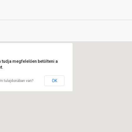
 tudja megfelelően betölteni a
t.
OK
Ön tulajdonában van?