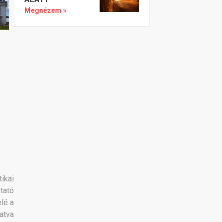
Megnézem »
ikai
tató
elé a
atva