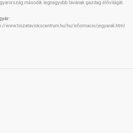
yarország második legnagyobb tavának gazdag élővilágát.
gyár:
p://www.tiszataviokocentrum.hu/hu/informacio/jegyarak.html