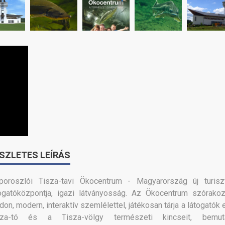
SZLETES LEÍRÁS
poroszlói Tisza-tavi Ökocentrum - Magyarország új turiszt
ogatóközpontja, igazi látványosság. Az Ökocentrum szórakoz
on, modern, interaktív szemlélettel, játékosan tárja a látogatók 
sza-tó és a Tisza-völgy természeti kincseit, bemut