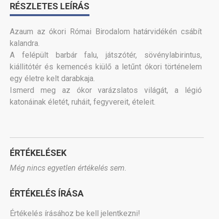
RÉSZLETES LEÍRÁS
Azaum az ókori Római Birodalom határvidékén csábít
kalandra.
A felépült barbár falu, játszótér, sövénylabirintus,
kiállitótér és kemencés kiülő a letűnt ókori történelem
egy életre kelt darabkaja.
Ismerd meg az ókor varázslatos világát, a légió
katonáinak életét, ruháit, fegyvereit, ételeit.
ÉRTÉKELÉSEK
Még nincs egyetlen értékelés sem.
ÉRTÉKELÉS ÍRÁSA
Értékelés írásához be kell jelentkezni!