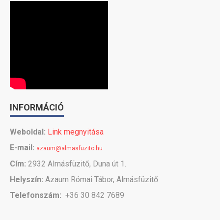
INFORMÁCIÓ
Weboldal:
Link megnyitása
E-mail:
azaum@almasfuzito.hu
Cím:
2932 Almásfüzitő, Duna út 1.
Helyszín:
Azaum Római Tábor, Almásfüzitő
Telefonszám:
+36 30 842 7689