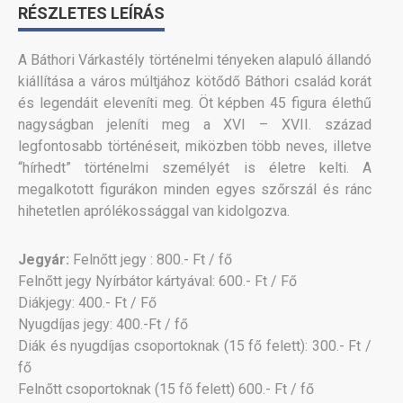
RÉSZLETES LEÍRÁS
A Báthori Várkastély történelmi tényeken alapuló állandó
kiállítása a város múltjához kötődő Báthori család korát
és legendáit eleveníti meg. Öt képben 45 figura élethű
nagyságban jeleníti meg a XVI – XVII. század
legfontosabb történéseit, miközben több neves, illetve
“hírhedt” történelmi személyét is életre kelti. A
megalkotott figurákon minden egyes szőrszál és ránc
hihetetlen aprólékossággal van kidolgozva.
Jegyár:
Felnőtt jegy : 800.- Ft / fő
Felnőtt jegy Nyírbátor kártyával: 600.- Ft / Fő
Diákjegy: 400.- Ft / Fő
Nyugdíjas jegy: 400.-Ft / fő
Diák és nyugdíjas csoportoknak (15 fő felett): 300.- Ft /
fő
Felnőtt csoportoknak (15 fő felett) 600.- Ft / fő