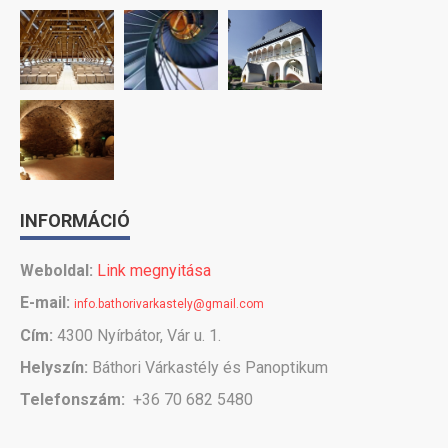
INFORMÁCIÓ
Weboldal:
Link megnyitása
E-mail:
info.bathorivarkastely@gmail.com
Cím:
4300 Nyírbátor, Vár u. 1.
Helyszín:
Báthori Várkastély és Panoptikum
Telefonszám:
+36 70 682 5480