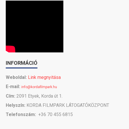
INFORMÁCIÓ
Weboldal:
Link megnyitása
E-mail:
info@kordafilmpark.hu
Cím:
2091 Etyek, Korda út 1.
Helyszín:
KORDA FILMPARK LÁTOGATÓKÖZPONT
Telefonszám:
+36 70 455 6815