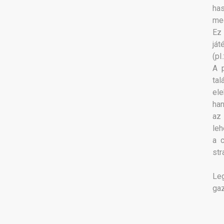
ha
meg
Ez
ját
(pl
A p
tal
el
han
az 
leh
a 
str
Le
ga