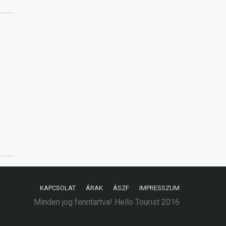
KAPCSOLAT
ÁRAK
ÁSZF
IMPRESSZUM
Minden jog fenntartva! Hello Tourist 2016