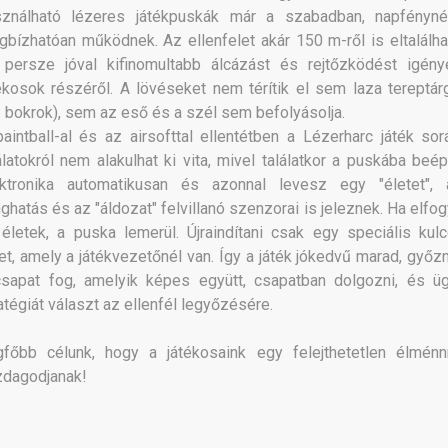
sználható lézeres játékpuskák már a szabadban, napfényné
bízhatóan működnek. Az ellenfelet akár 150 m-ről is eltalálha
 persze jóval kifinomultabb álcázást és rejtőzködést igény
ékosok részéről. A lövéseket nem térítik el sem laza tereptár
.: bokrok), sem az eső és a szél sem befolyásolja.
aintball-al és az airsofttal ellentétben a Lézerharc játék sor
álatokról nem alakulhat ki vita, mivel találatkor a puskába beép
ektronika automatikusan és azonnal levesz egy "életet", 
ghatás és az "áldozat" felvillanó szenzorai is jeleznek. Ha elfo
életek, a puska lemerül. Újraindítani csak egy speciális kulc
et, amely a játékvezetőnél van. Így a játék jókedvű marad, győzn
csapat fog, amelyik képes együtt, csapatban dolgozni, és ü
atégiát választ az ellenfél legyőzésére.
gfőbb célunk, hogy a játékosaink egy felejthetetlen élménn
zdagodjanak!