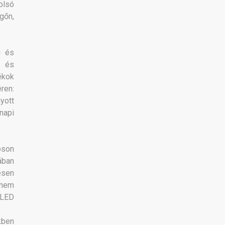
olsó
gőn,
ú és
b és
ékok
ren:
yott
napi
oson
ában
esen
 nem
 LED
kben