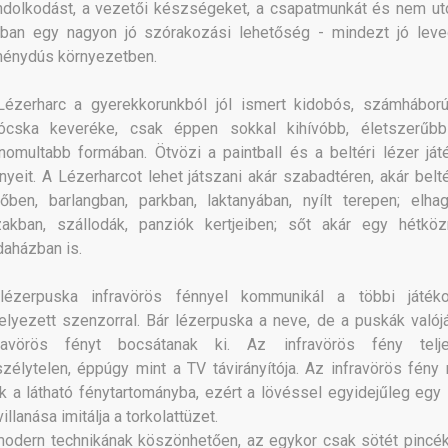
dolkodást, a vezetői készségeket, a csapatmunkát és nem ut
rban egy nagyon jó szórakozási lehetőség - mindezt jó leve
ménydús környezetben.
Lézerharc a gyerekkorunkból jól ismert kidobós, számhábor
jócska keveréke, csak éppen sokkal kihívóbb, életszerűb
inomultabb formában. Ötvözi a paintball és a beltéri lézer ját
nyeit. A Lézerharcot lehet játszani akár szabadtéren, akár belté
őben, barlangban, parkban, laktanyában, nyílt terepen; elhag
zakban, szállodák, panziók kertjeiben; sőt akár egy hétköz
daházban is.
lézerpuska infravörös fénnyel kommunikál a többi játék
elyezett szenzorral. Bár lézerpuska a neve, de a puskák valój
fravörös fényt bocsátanak ki. Az infravörös fény telj
zélytelen, éppúgy mint a TV távirányítója. Az infravörös fény
k a látható fénytartományba, ezért a lövéssel egyidejűleg egy
villanása imitálja a torkolattüzet.
odern technikának köszönhetően, az egykor csak sötét pincé