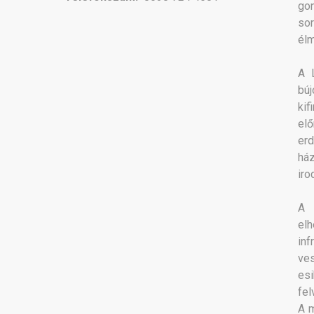
gon
so
él
A 
bú
kif
elő
erd
há
iro
A 
elh
in
ves
esi
fel
A m