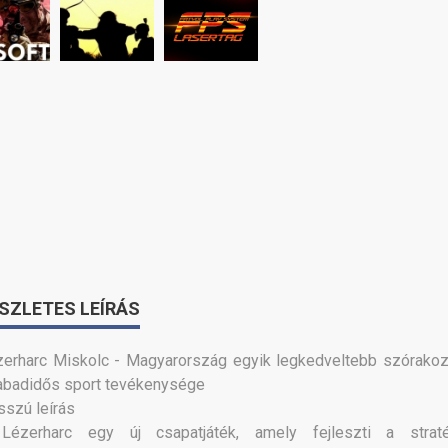
SZLETES LEÍRÁS
erharc Miskolc - Magyarország egyik legkedveltebb szórakoz
abadidős sport tevékenysége
szú leírás
Lézerharc egy új csapatjáték, amely fejleszti a straté