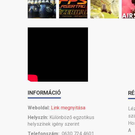
INFORMÁCIÓ
RÉ
Weboldal:
Link megnyitása
Léz
sz
Helyszín:
Különböző egzotikus
Hos
helyszínek igény szerint
A 
Telefonszám:
0630 724 4601