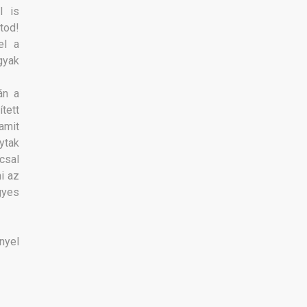
l is
tod!
el a
gyak
án a
ített
amit
gytak
csal
i az
gyes
nyel