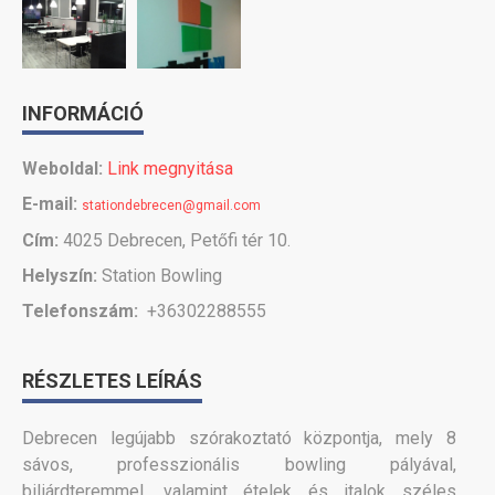
INFORMÁCIÓ
Weboldal:
Link megnyitása
E-mail:
stationdebrecen@gmail.com
Cím:
4025 Debrecen, Petőfi tér 10.
Helyszín:
Station Bowling
Telefonszám:
+36302288555
RÉSZLETES LEÍRÁS
Debrecen legújabb szórakoztató központja, mely 8
sávos, professzionális bowling pályával,
biliárdteremmel, valamint ételek és italok széles