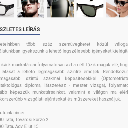
SZLETES LEÍRÁS
leteinkben több száz szemüvegkeret közül válogat
álatunkban igyekszünk a lehető legszélesebb igényeket kielégít
ikánk munkatársai folyamatosan azt a célt tűzik maguk elé, hog
 látását a lehető legmagasabb szintre emeljék. Rendelkezü
gmagasabb szintű szakmai képesítésekkel (Optometris
ntaktológus diploma, látszerész - mester vizsga), folyamat
vább képezzük munkatársainkat, valamint a világon ma elér
korszerűbb vizsgálati eljárásokat és műszereket használjuk.
eteink címei:
0 Tata, Tóvárosi korzó 2.
0 Tata, Ady E. út 15.