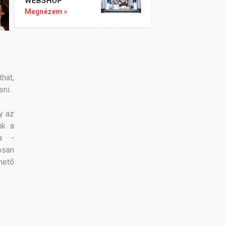
WEBSHOP
Megnézem »
hat,
eni.
y az
nk a
ta -
osan
hető