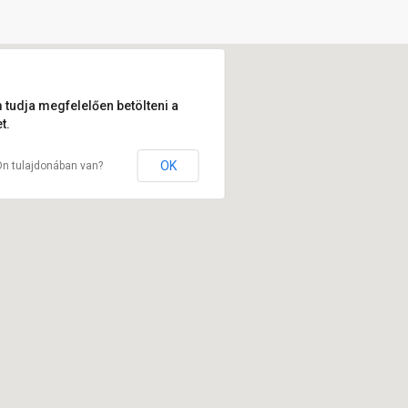
 tudja megfelelően betölteni a
t.
OK
Ön tulajdonában van?