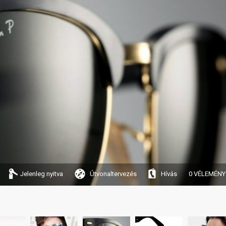
Jelenleg nyitva
Útvonaltervezés
Hívás
0 VÉLEMÉNY