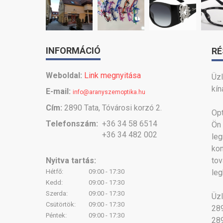
INFORMÁCIÓ
RÉ
Weboldal:
Link megnyitása
Üz
kín
E-mail:
info@aranyszemoptika.hu
Cím:
2890 Tata, Tóvárosi korzó 2.
Opt
Telefonszám:
+36 34 58 6514
Ön
+36 34 482 002
le
ko
Nyitva tartás:
to
Hétfő:
09:00 - 17:30
leg
Kedd:
09:00 - 17:30
Szerda:
09:00 - 17:30
Üzl
Csütörtök:
09:00 - 17:30
289
Péntek:
09:00 - 17:30
289