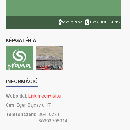
Jelenleg zárva
Hívás
0 VÉLEMÉNY »
KÉPGALÉRIA
INFORMÁCIÓ
Weboldal:
Link megnyitása
Cím:
Eger, Bajcsy u 17
Telefonszám:
36410221
36303708914