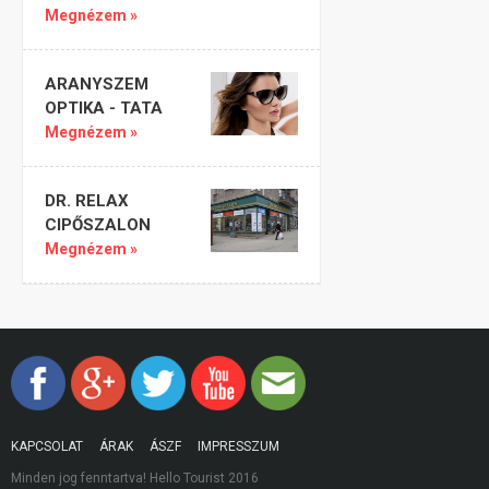
Megnézem »
ARANYSZEM
OPTIKA - TATA
Megnézem »
DR. RELAX
CIPŐSZALON
Megnézem »
KAPCSOLAT
ÁRAK
ÁSZF
IMPRESSZUM
Minden jog fenntartva! Hello Tourist 2016