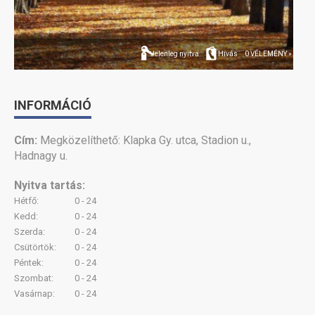
Jelenleg nyitva
Hívás
0 VÉLEMÉNY »
INFORMÁCIÓ
Cím:
Megközelíthető: Klapka Gy. utca, Stadion u.,
Hadnagy u.
Nyitva tartás:
Hétfő:
0 - 24
Kedd:
0 - 24
Szerda:
0 - 24
Csütörtök:
0 - 24
Péntek:
0 - 24
Szombat:
0 - 24
Vasárnap:
0 - 24