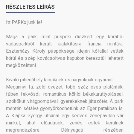
RÉSZLETES LEÍRÁS
Itt PARKoljunk le!
Maga a park, mint püspöki díszkert egy korábbi
vadasparkból került kialakításra francia mintára.
Eszterházy Károly püspöksége idején kőfallal vették
körül és szép kovácsoltvas kapukon keresztül lehetett
megközelíteni.
Kiváló pihenőhely kicsiknek és nagyoknak egyaránt.
Megannyi fa, zöld övezet, több száz éves platánfák,
fűben fekvősdi, romantikus kőhíd békakuruttyolással,
szökőkút virágpompával, gyerekeknek játszótér. A park
mentén sétálva gyönyörködhetünk az Eger patakban is.
A Klapka György utcánál egy kedves zenepavilon vár
minket, ahol előadások, zenés estek kerülnek
megrendezésre. Délnyugati részében