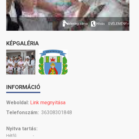
Jelenleg zárva
Hívás
0 VÉLEMÉNY »
KÉPGALÉRIA
INFORMÁCIÓ
Weboldal:
Link megnyitása
Telefonszám:
36308301848
Nyitva tartás:
Hétfő:
-