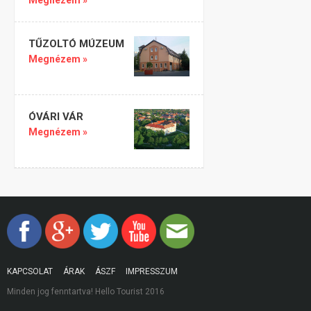
Megnézem »
TŰZOLTÓ MÚZEUM
Megnézem »
ÓVÁRI VÁR
Megnézem »
KAPCSOLAT
ÁRAK
ÁSZF
IMPRESSZUM
Minden jog fenntartva! Hello Tourist 2016