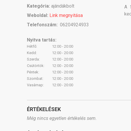
Kategória:
ajándákbolt
A 
ked
Weboldal:
Link megnyitása
Telefonszám:
06204924933
Nyitva tartás:
Hétfő:
12:00 - 20:00
Kedd:
12:00 - 20:00
Szerda:
12:00 - 20:00
Csütörtök:
12:00 - 20:00
Péntek:
12:00 - 20:00
Szombat:
12:00 - 20:00
Vasárnap:
12:00 - 20:00
ÉRTÉKELÉSEK
Még nincs egyetlen értékelés sem.