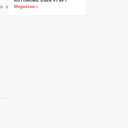
AUTOMOBIL EGER 97 KFT.
ja a
Megnézem »