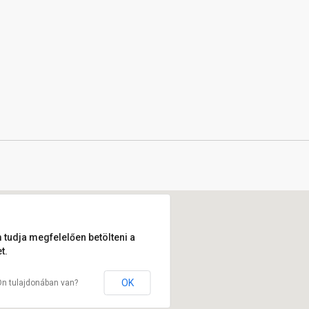
 tudja megfelelően betölteni a
t.
OK
Ön tulajdonában van?