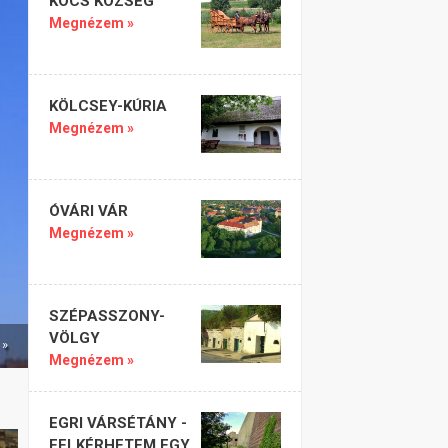
KOCS KÖZSÉG
Megnézem »
KÖLCSEY-KÚRIA
Megnézem »
ÓVÁRI VÁR
Megnézem »
SZÉPASSZONY-
VÖLGY
 »
Megnézem »
EGRI VÁRSÉTÁNY -
FELKÉRHETEM EGY