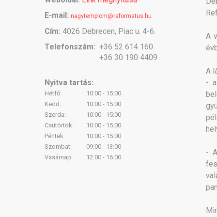
De
Re
E-mail:
nagytemplom@reformatus.hu
Cím:
4026 Debrecen, Piac u. 4-6.
A v
Telefonszám:
+36 52 614 160
évb
+36 30 190 4409
A l
Nyitva tartás:
- a
Hétfő:
10:00 - 15:00
be
Kedd:
10:00 - 15:00
gy
Szerda:
10:00 - 15:00
pél
Csütörtök:
10:00 - 15:00
hel
Péntek:
10:00 - 15:00
Szombat:
09:00 - 13:00
- A
Vasárnap:
12:00 - 16:00
fes
va
pan
Min