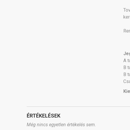
To
ker
Rem
Je
A t
B t
B t
Csa
Ki
ÉRTÉKELÉSEK
Még nincs egyetlen értékelés sem.