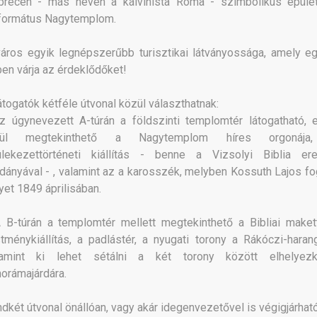
brecen - más néven a kálvinista Róma - szimbolikus épüle
formátus Nagytemplom.
áros egyik legnépszerűbb turisztikai látványossága, amely e
en várja az érdeklődőket!
átogatók kétféle útvonal közül választhatnak:
z úgynevezett A-túrán a földszinti templomtér látogatható, 
lül megtekinthető a Nagytemplom híres orgonája
ülekezettörténeti kiállítás - benne a Vizsolyi Biblia ere
dányával - , valamint az a karosszék, melyben Kossuth Lajos fog
yet 1849 áprilisában.
 B-túrán a templomtér mellett megtekinthető a Bibliai maket
tménykiállítás, a padlástér, a nyugati torony a Rákóczi-harang
lamint ki lehet sétálni a két torony között elhelyez
orámajárdára.
dkét útvonal önállóan, vagy akár idegenvezetővel is végigjárható