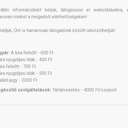
vábbi információkért kérjük, látogasson el weboldalunkra, 
essen minket a megadott elérhetőségeken!
éljük, Önt is hamarosan látogatóink között üdvözölhetjük!
gyár:
A túra felnőtt - 600 Ft
úra nyugdíjas/diák - 400 Ft
úra felnőtt - 700 Ft
úra nyugdíjas/diák - 500 Ft
ládi jegy - 2000 Ft
egészítő szolgáltatások:
Tárlatvezetés - 4000 Ft/csoport