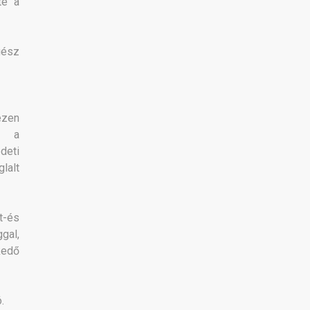
te a
gész
ezen
, a
deti
lalt
t-és
gal,
kedő
.