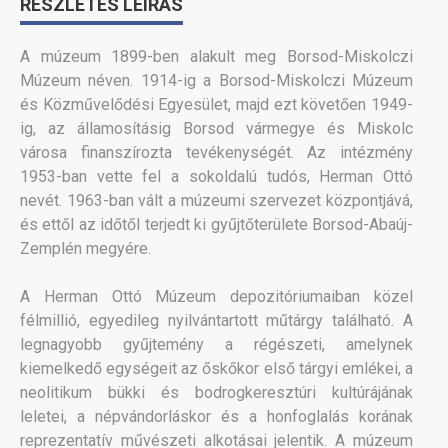
RÉSZLETES LEÍRÁS
A múzeum 1899-ben alakult meg Borsod-Miskolczi
Múzeum néven. 1914-ig a Borsod-Miskolczi Múzeum
és Közművelődési Egyesület, majd ezt követően 1949-
ig, az államosításig Borsod vármegye és Miskolc
városa finanszírozta tevékenységét. Az intézmény
1953-ban vette fel a sokoldalú tudós, Herman Ottó
nevét. 1963-ban vált a múzeumi szervezet központjává,
és ettől az időtől terjedt ki gyűjtőterülete Borsod-Abaúj-
Zemplén megyére.
A Herman Ottó Múzeum depozitóriumaiban közel
félmillió, egyedileg nyilvántartott műtárgy található. A
legnagyobb gyűjtemény a régészeti, amelynek
kiemelkedő egységeit az őskőkor első tárgyi emlékei, a
neolitikum bükki és bodrogkeresztúri kultúrájának
leletei, a népvándorláskor és a honfoglalás korának
reprezentatív művészeti alkotásai jelentik. A múzeum