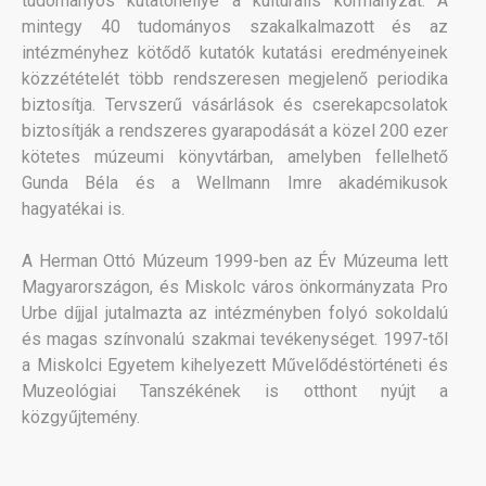
tudományos kutatóhellyé a kulturális kormányzat. A
mintegy 40 tudományos szakalkalmazott és az
intézményhez kötődő kutatók kutatási eredményeinek
közzétételét több rendszeresen megjelenő periodika
biztosítja. Tervszerű vásárlások és cserekapcsolatok
biztosítják a rendszeres gyarapodását a közel 200 ezer
kötetes múzeumi könyvtárban, amelyben fellelhető
Gunda Béla és a Wellmann Imre akadémikusok
hagyatékai is.
A Herman Ottó Múzeum 1999-ben az Év Múzeuma lett
Magyarországon, és Miskolc város önkormányzata Pro
Urbe díjjal jutalmazta az intézményben folyó sokoldalú
és magas színvonalú szakmai tevékenységet. 1997-től
a Miskolci Egyetem kihelyezett Művelődéstörténeti és
Muzeológiai Tanszékének is otthont nyújt a
közgyűjtemény.