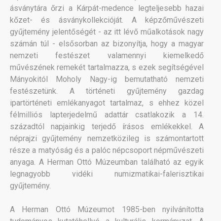
ásványtára őrzi a Kárpát-medence legteljesebb hazai
kőzet- és ásványkollekcióját. A képzőművészeti
gyűjtemény jelentőségét - az itt lévő műalkotások nagy
számán túl - elsősorban az bizonyítja, hogy a magyar
nemzeti festészet valamennyi kiemelkedő
művészének remekét tartalmazza, s ezek segítségével
Mányokitól Moholy Nagy-ig bemutatható nemzeti
festészetünk. A történeti gyűjtemény gazdag
ipartörténeti emlékanyagot tartalmaz, s ehhez közel
félmilliós lapterjedelmű adattár csatlakozik a 14.
századtól napjainkig terjedő írásos emlékekkel. A
néprajzi gyűjtemény nemzetközileg is számontartott
része a matyóság és a palóc népcsoport népművészeti
anyaga. A Herman Ottó Múzeumban található az egyik
legnagyobb vidéki numizmatikai-falerisztikai
gyűjtemény.
A Herman Ottó Múzeumot 1985-ben nyilvánította