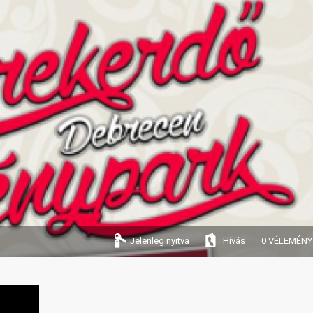
Jelenleg nyitva
Hívás
0 VÉLEMÉNY