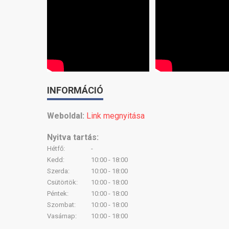
INFORMÁCIÓ
Weboldal:
Link megnyitása
Nyitva tartás:
Hétfő:
-
Kedd:
10:00 - 18:00
Szerda:
10:00 - 18:00
Csütörtök:
10:00 - 18:00
Péntek:
10:00 - 18:00
Szombat:
10:00 - 18:00
Vasárnap:
10:00 - 18:00