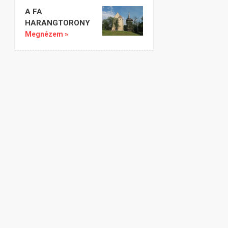
A FA
HARANGTORONY
Megnézem »