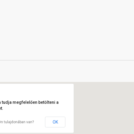
 tudja megfelelően betölteni a
t.
OK
Ön tulajdonában van?