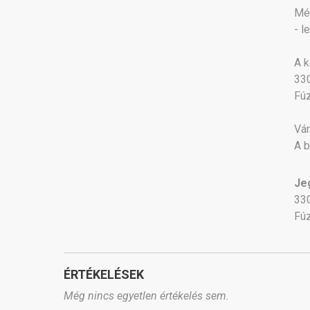
Mé
- l
A k
330
Fúz
Vár
A b
Je
330
Fúz
ÉRTÉKELÉSEK
Még nincs egyetlen értékelés sem.