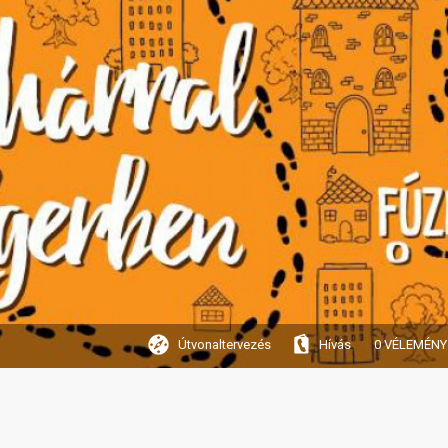
Útvonaltervezés
Hívás
0 VÉLEMÉNY