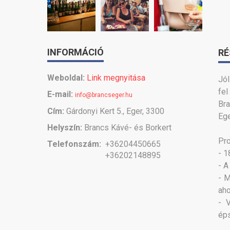
INFORMÁCIÓ
RÉ
Weboldal:
Link megnyitása
Jól
fel
E-mail:
info@brancseger.hu
Br
Cím:
Gárdonyi Kert 5., Eger, 3300
Ege
Helyszín:
Brancs Kávé- és Borkert
Pr
Telefonszám:
+36204450665
- 1
+36202148895
- A
- M
aho
- 
éps