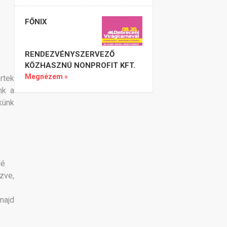
FŐNIX
RENDEZVÉNYSZERVEZŐ
KÖZHASZNÚ NONPROFIT KFT.
Megnézem »
rtek
nk a
künk
lé
zve,
majd