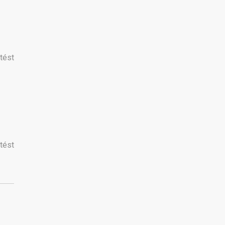
tést
tést