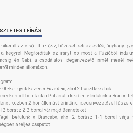
SZLETES LEÍRÁS
 sikerült az első, itt az ősz, hűvösebbek az esték, úgyhogy gye
 a hegyre! Megfordítjuk az irányt és most a Fúzióból indulu
ancsig és Gabi, a csodálatos idegenvezető ismét mesél ne
rről minden állomáson.
ogram:
8.00-kor gyülekezés a Fúzióban, ahol 2 borral kezdünk
 megkóstolt borok után Pohárral a kézben elindulunk a Brancs fe
enet közben 2 bor állomást érintünk, idegenvezetővel fűszere
l 2 borász 2-2 borral vár majd Benneteket
Végül befutunk a Brancsba, ahol 2 borász 1-1 borral várja 
égben a teljes csapatot