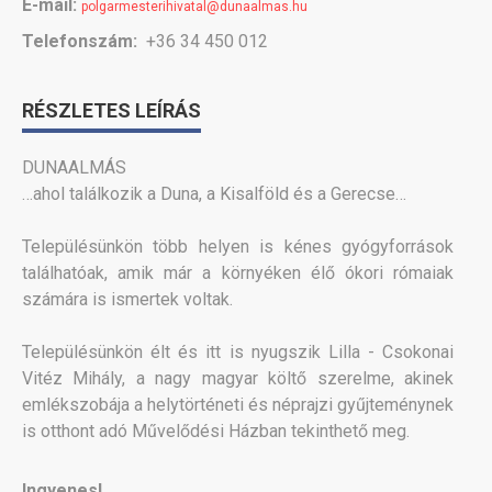
E-mail:
polgarmesterihivatal@dunaalmas.hu
Telefonszám:
+36 34 450 012
RÉSZLETES LEÍRÁS
DUNAALMÁS
…ahol találkozik a Duna, a Kisalföld és a Gerecse…
Településünkön több helyen is kénes gyógyforrások
találhatóak, amik már a környéken élő ókori rómaiak
számára is ismertek voltak.
Településünkön élt és itt is nyugszik Lilla - Csokonai
Vitéz Mihály, a nagy magyar költő szerelme, akinek
emlékszobája a helytörténeti és néprajzi gyűjteménynek
is otthont adó Művelődési Házban tekinthető meg.
Ingyenes!