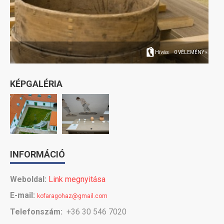
Hívás
0 VÉLEMÉNY »
KÉPGALÉRIA
INFORMÁCIÓ
Weboldal:
Link megnyitása
E-mail:
kofaragohaz@gmail.com
Telefonszám:
+36 30 546 7020