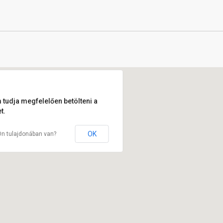
 tudja megfelelően betölteni a
t.
OK
Ön tulajdonában van?