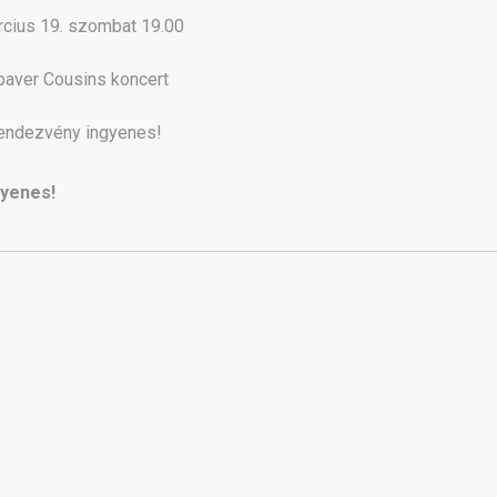
cius 19. szombat 19.00
aver Cousins koncert
endezvény ingyenes!
gyenes!