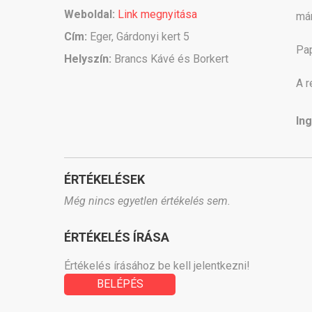
Weboldal:
Link megnyitása
már
Cím:
Eger, Gárdonyi kert 5
Pap
Helyszín:
Brancs Kávé és Borkert
A r
In
ÉRTÉKELÉSEK
Még nincs egyetlen értékelés sem.
ÉRTÉKELÉS ÍRÁSA
Értékelés írásához be kell jelentkezni!
BELÉPÉS