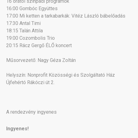
16 órától színpadi programok
16:00 Gombóc Együttes
17:00 Mi ketten a tarkabarkák: Vitéz László bábelőadás
17:30 Antal Timi
18:15 Talán Attila
19:00 Cozombolis Trio
20:15 Rácz Gergő ÉLŐ koncert
Műsorvezető: Nagy Géza Zoltán
Helyszín: Nonprofit Közösségi és Szolgáltató Ház
Újfehértó Rákóczi út 2.
A rendezvény ingyenes
Ingyenes!