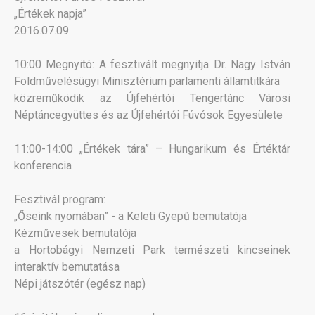
„Értékek napja”
2016.07.09
10:00 Megnyitó: A fesztivált megnyitja Dr. Nagy István
Földművelésügyi Minisztérium parlamenti államtitkára
közreműködik az Újfehértói Tengertánc Városi
Néptáncegyüttes és az Újfehértói Fúvósok Egyesülete
11:00-14:00 „Értékek tára” – Hungarikum és Értéktár
konferencia
Fesztivál program:
„Őseink nyomában” - a Keleti Gyepű bemutatója
Kézművesek bemutatója
a Hortobágyi Nemzeti Park természeti kincseinek
interaktív bemutatása
Népi játszótér (egész nap)