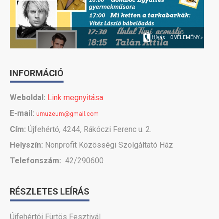
Hívás
0 VÉLEMÉNY »
INFORMÁCIÓ
Weboldal:
Link megnyitása
E-mail:
umuzeum@gmail.com
Cím:
Újfehértó, 4244, Rákóczi Ferenc u. 2.
Helyszín:
Nonprofit Közösségi Szolgáltató Ház
Telefonszám:
42/290600
RÉSZLETES LEÍRÁS
Újfehértói Fürtös Fesztivál